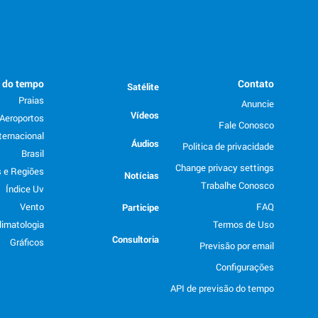
o do tempo
Contato
Satélite
Praias
Anuncie
Vídeos
Aeroportos
Fale Conosco
ternacional
Áudios
Politica de privacidade
Brasil
Change privacy settings
 e Regiões
Notícias
Trabalhe Conosco
Índice Uv
Vento
FAQ
Participe
limatologia
Termos de Uso
Consultoria
Gráficos
Previsão por email
Configurações
API de previsão do tempo