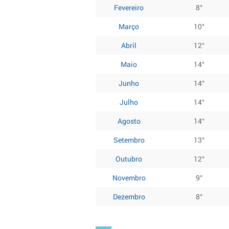
Fevereiro
8°
Março
10°
Abril
12°
Maio
14°
Junho
14°
Julho
14°
Agosto
14°
Setembro
13°
Outubro
12°
Novembro
9°
Dezembro
8°