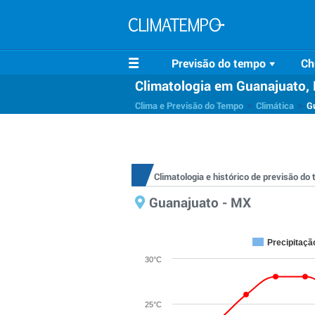
Previsão do tempo
Ch
Climatologia em Guanajuato,
>
>
Clima e Previsão do Tempo
Climática
G
Climatologia e histórico de previsão d
Guanajuato - MX
Precipitaçã
30°C
25°C