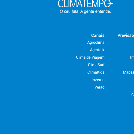
Canais
Previsã
Agroclima
Agrotalk
Clima de Viagem
In
ClimaSurf
ClimaKids
Mapas
Inverno
Verão
C