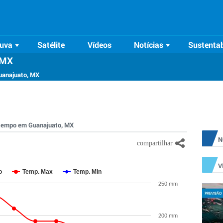
uva
Satélite
Vídeos
Notícias
Sustentab
 MX
uanajuato, MX
o tempo em Guanajuato, MX
N
V
o
Temp. Max
Temp. Min
250 mm
200 mm