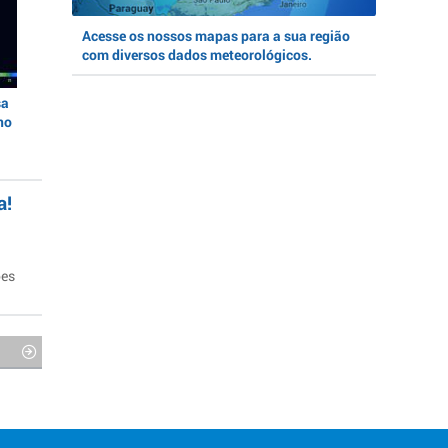
Acesse os nossos mapas para a sua região
com diversos dados meteorológicos.
sa
no
a!
ões