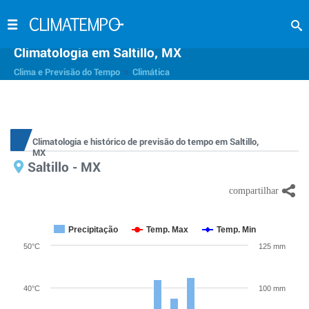
Climatologia em Saltillo, MX
>
Clima e Previsão do Tempo
Climática
Climatologia e histórico de previsão do tempo em Saltillo,
MX
Saltillo - MX
Precipitação
Temp. Max
Temp. Min
50°C
125 mm
40°C
100 mm