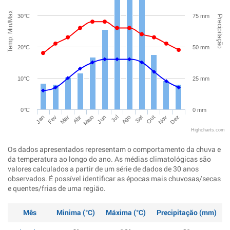
Temp. Min/Max
30°C
75 mm
Precipitação
20°C
50 mm
10°C
25 mm
0°C
0 mm
Jan
Abr
Jul
Out
Mar
Jun
Set
Dez
Fev
Maio
Ago
Nov
Highcharts.com
Os dados apresentados representam o comportamento da chuva e
da temperatura ao longo do ano. As médias climatológicas são
valores calculados a partir de um série de dados de 30 anos
observados. É possível identificar as épocas mais chuvosas/secas
e quentes/frias de uma região.
Mês
Minima (°C)
Máxima (°C)
Precipitação (mm)