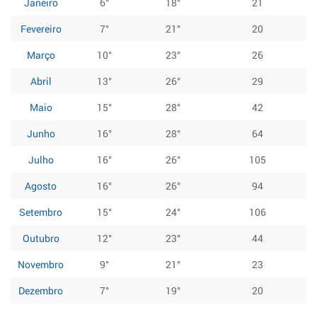
Janeiro
6°
18°
21
Fevereiro
7°
21°
20
Março
10°
23°
26
Abril
13°
26°
29
Maio
15°
28°
42
Junho
16°
28°
64
Julho
16°
26°
105
Agosto
16°
26°
94
Setembro
15°
24°
106
Outubro
12°
23°
44
Novembro
9°
21°
23
Dezembro
7°
19°
20