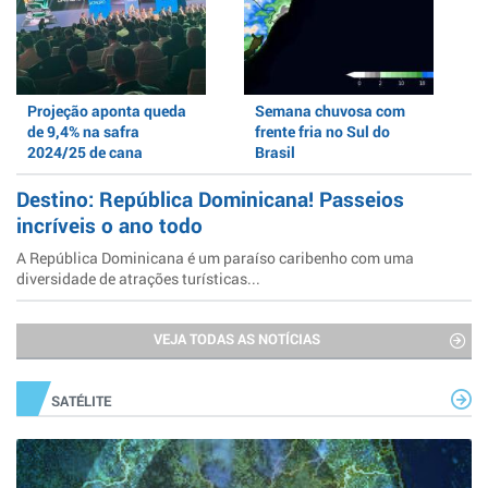
Projeção aponta queda
Semana chuvosa com
de 9,4% na safra
frente fria no Sul do
2024/25 de cana
Brasil
Destino: República Dominicana! Passeios
incríveis o ano todo
A República Dominicana é um paraíso caribenho com uma
diversidade de atrações turísticas...
VEJA TODAS AS NOTÍCIAS
SATÉLITE