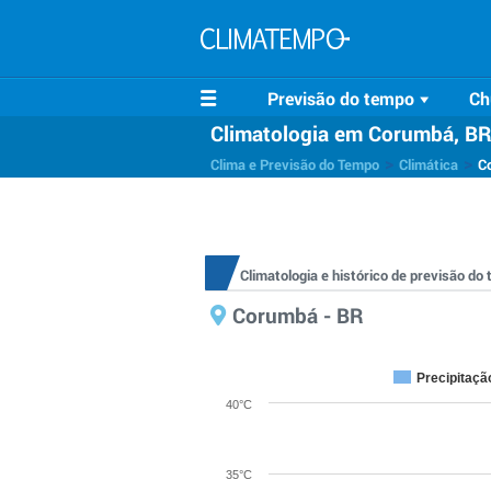
Previsão do tempo
Ch
Climatologia em Corumbá, B
>
>
Clima e Previsão do Tempo
Climática
C
Climatologia e histórico de previsão d
Corumbá - BR
Precipitaçã
40°C
35°C