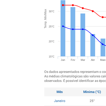
Temp. Min/Max
30°C
25°C
20°C
15°C
Jan
Fev
Mar
Abr
Maio
Os dados apresentados representam o co
As médias climatológicas são valores cal
observados. É possível identificar as ép
Mês
Minima (°C)
Janeiro
25°