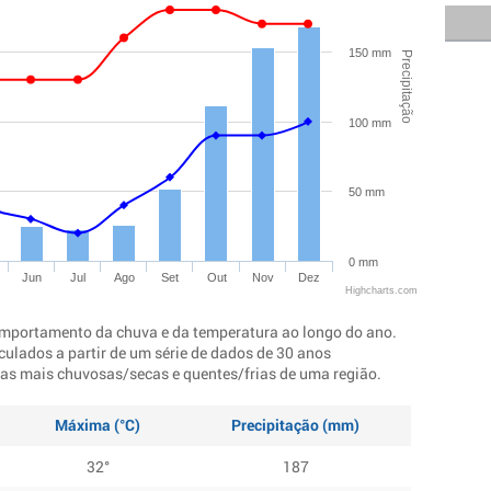
150 mm
Precipitação
100 mm
50 mm
0 mm
Jun
Jul
Ago
Set
Out
Nov
Dez
Highcharts.com
mportamento da chuva e da temperatura ao longo do ano.
culados a partir de um série de dados de 30 anos
ocas mais chuvosas/secas e quentes/frias de uma região.
Máxima (°C)
Precipitação (mm)
32°
187