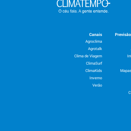
Canais
Previsã
Agroclima
Agrotalk
Clima de Viagem
In
ClimaSurf
ClimaKids
Mapas
Inverno
Verão
C