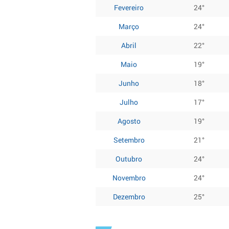
Fevereiro
24°
Março
24°
Abril
22°
Maio
19°
Junho
18°
Julho
17°
Agosto
19°
Setembro
21°
Outubro
24°
Novembro
24°
Dezembro
25°