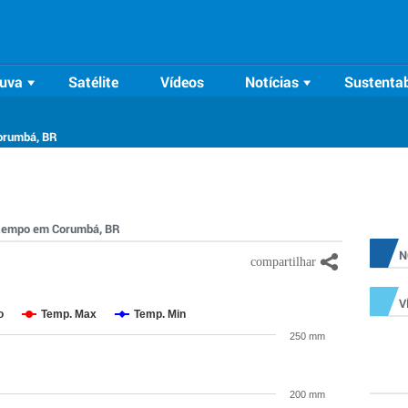
uva
Satélite
Vídeos
Notícias
Sustentab
R
orumbá, BR
o tempo em Corumbá, BR
N
V
o
Temp. Max
Temp. Min
250 mm
200 mm