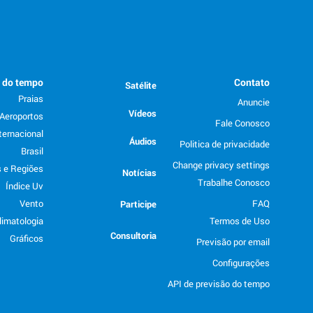
o do tempo
Contato
Satélite
Praias
Anuncie
Vídeos
Aeroportos
Fale Conosco
ternacional
Áudios
Politica de privacidade
Brasil
Change privacy settings
 e Regiões
Notícias
Trabalhe Conosco
Índice Uv
Vento
FAQ
Participe
limatologia
Termos de Uso
Consultoria
Gráficos
Previsão por email
Configurações
API de previsão do tempo