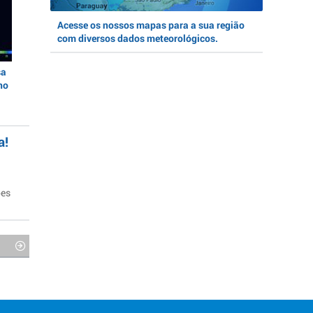
Acesse os nossos mapas para a sua região
com diversos dados meteorológicos.
sa
no
a!
ões