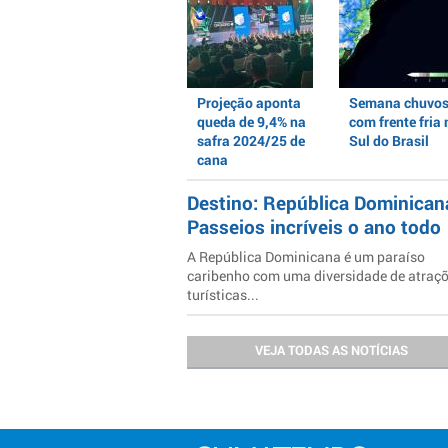
Projeção aponta
Semana chuvo
queda de 9,4% na
com frente fria 
safra 2024/25 de
Sul do Brasil
cana
Destino: República Dominican
Passeios incríveis o ano todo
A República Dominicana é um paraíso
caribenho com uma diversidade de atraç
turísticas...
VEJA TODAS AS NOTÍCIAS