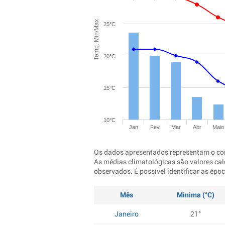
Temp. Min/Max
25°C
20°C
15°C
10°C
Jan
Fev
Mar
Abr
Maio
Os dados apresentados representam o co
As médias climatológicas são valores cal
observados. É possível identificar as ép
Mês
Minima (°C)
Janeiro
21°