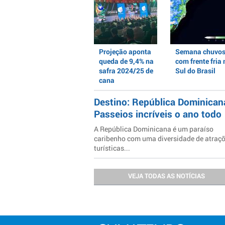
Projeção aponta
Semana chuvo
queda de 9,4% na
com frente fria 
safra 2024/25 de
Sul do Brasil
cana
Destino: República Dominican
Passeios incríveis o ano todo
A República Dominicana é um paraíso
caribenho com uma diversidade de atraç
turísticas...
VEJA TODAS AS NOTÍCIAS