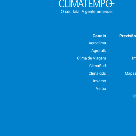
Canais
Previsã
Agroclima
Agrotalk
Clima de Viagem
In
ClimaSurf
ClimaKids
Mapas
Inverno
Verão
C