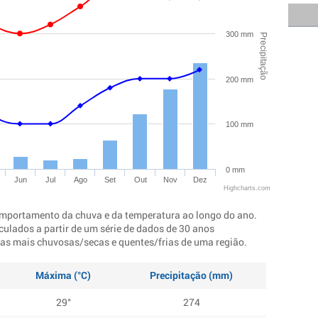
300 mm
Precipitação
200 mm
100 mm
0 mm
Jun
Jul
Ago
Set
Out
Nov
Dez
Highcharts.com
mportamento da chuva e da temperatura ao longo do ano.
culados a partir de um série de dados de 30 anos
ocas mais chuvosas/secas e quentes/frias de uma região.
Máxima (°C)
Precipitação (mm)
29°
274