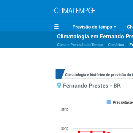
Previsão do tempo
Ch
Climatologia em Fernando Pr
>
>
Clima e Previsão do Tempo
Climática
F
Climatologia e histórico de previsão d
Fernando Prestes - BR
Precipitaçã
35°C
30°C