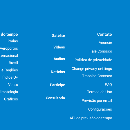
o do tempo
Contato
Satélite
Praias
Anuncie
Vídeos
Aeroportos
Fale Conosco
ternacional
Áudios
Politica de privacidade
Brasil
Change privacy settings
 e Regiões
Notícias
Trabalhe Conosco
Índice Uv
Vento
FAQ
Participe
limatologia
Termos de Uso
Consultoria
Gráficos
Previsão por email
Configurações
API de previsão do tempo