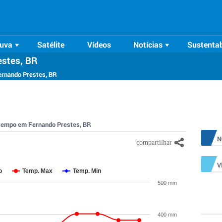
uva
Satélite
Vídeos
Notícias
Sustentab
estes, BR
ernando Prestes, BR
o tempo em Fernando Prestes, BR
N
V
o
Temp. Max
Temp. Min
500 mm
400 mm