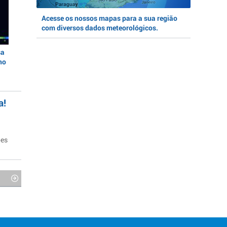
Acesse os nossos mapas para a sua região
com diversos dados meteorológicos.
sa
no
a!
ões