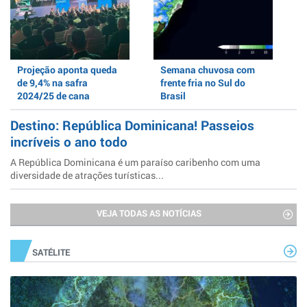
Projeção aponta queda
Semana chuvosa com
de 9,4% na safra
frente fria no Sul do
2024/25 de cana
Brasil
Destino: República Dominicana! Passeios
incríveis o ano todo
A República Dominicana é um paraíso caribenho com uma
diversidade de atrações turísticas...
VEJA TODAS AS NOTÍCIAS
SATÉLITE