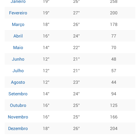
Janeiro
19°
26°
258
Fevereiro
19°
27°
200
Março
18°
26°
178
Abril
16°
24°
77
Maio
14°
22°
70
Junho
12°
21°
48
Julho
12°
21°
57
Agosto
12°
23°
44
Setembro
14°
24°
94
Outubro
16°
25°
125
Novembro
16°
25°
166
Dezembro
18°
26°
204