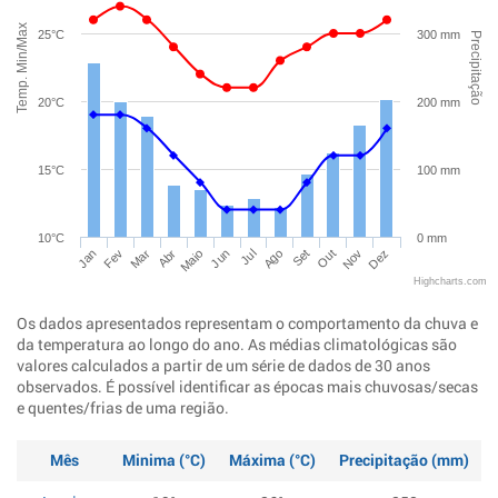
Temp. Min/Max
25°C
300 mm
Precipitação
20°C
200 mm
15°C
100 mm
10°C
0 mm
Jan
Abr
Jul
Out
Mar
Jun
Set
Dez
Fev
Maio
Ago
Nov
Highcharts.com
Os dados apresentados representam o comportamento da chuva e
da temperatura ao longo do ano. As médias climatológicas são
valores calculados a partir de um série de dados de 30 anos
observados. É possível identificar as épocas mais chuvosas/secas
e quentes/frias de uma região.
Mês
Minima (°C)
Máxima (°C)
Precipitação (mm)