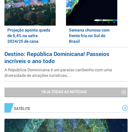
Projeção aponta queda
Semana chuvosa com
de 9,4% na safra
frente fria no Sul do
2024/25 de cana
Brasil
Destino: República Dominicana! Passeios
incríveis o ano todo
A República Dominicana é um paraíso caribenho com uma
diversidade de atrações turísticas...
VEJA TODAS AS NOTÍCIAS
SATÉLITE