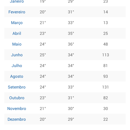
Janeiro
19°
29°
23
Fevereiro
20°
31°
14
Março
21°
33°
13
Abril
23°
35°
25
Maio
24°
36°
48
Junho
25°
34°
113
Julho
24°
34°
81
Agosto
24°
34°
93
Setembro
24°
33°
131
Outubro
23°
31°
82
Novembro
21°
30°
30
Dezembro
20°
29°
22