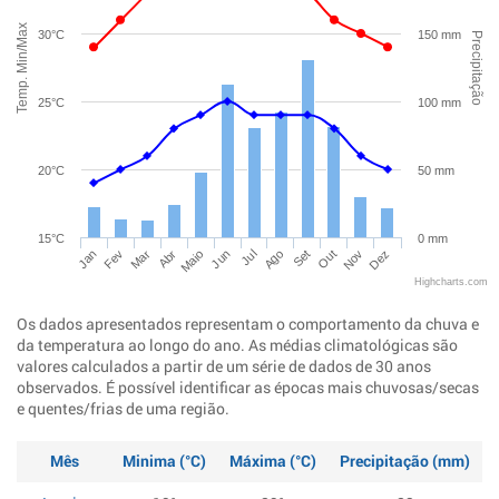
Temp. Min/Max
30°C
150 mm
Precipitação
25°C
100 mm
20°C
50 mm
15°C
0 mm
Jan
Abr
Jul
Out
Mar
Jun
Set
Dez
Fev
Maio
Ago
Nov
Highcharts.com
Os dados apresentados representam o comportamento da chuva e
da temperatura ao longo do ano. As médias climatológicas são
valores calculados a partir de um série de dados de 30 anos
observados. É possível identificar as épocas mais chuvosas/secas
e quentes/frias de uma região.
Mês
Minima (°C)
Máxima (°C)
Precipitação (mm)