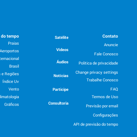
o do tempo
Contato
Satélite
Praias
Anuncie
Vídeos
Aeroportos
Fale Conosco
ternacional
Áudios
Politica de privacidade
Brasil
Change privacy settings
 e Regiões
Notícias
Trabalhe Conosco
Índice Uv
Vento
FAQ
Participe
limatologia
Termos de Uso
Consultoria
Gráficos
Previsão por email
Configurações
API de previsão do tempo