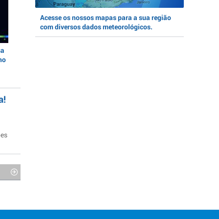
Acesse os nossos mapas para a sua região
com diversos dados meteorológicos.
sa
no
a!
ões