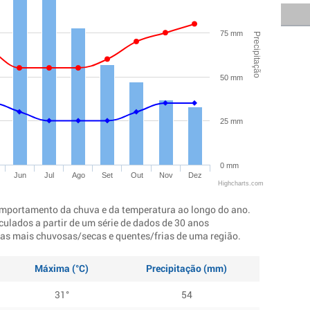
75 mm
Precipitação
50 mm
25 mm
0 mm
Jun
Jul
Ago
Set
Out
Nov
Dez
Highcharts.com
mportamento da chuva e da temperatura ao longo do ano.
culados a partir de um série de dados de 30 anos
ocas mais chuvosas/secas e quentes/frias de uma região.
Máxima (°C)
Precipitação (mm)
31°
54