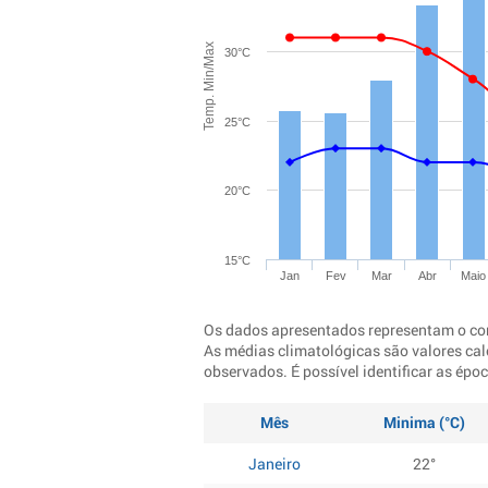
Temp. Min/Max
30°C
25°C
20°C
15°C
Jan
Fev
Mar
Abr
Maio
Os dados apresentados representam o co
As médias climatológicas são valores cal
observados. É possível identificar as ép
Mês
Minima (°C)
Janeiro
22°