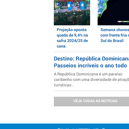
Projeção aponta
Semana chuvo
queda de 9,4% na
com frente fria 
safra 2024/25 de
Sul do Brasil
cana
Destino: República Dominican
Passeios incríveis o ano todo
A República Dominicana é um paraíso
caribenho com uma diversidade de atraç
turísticas...
VEJA TODAS AS NOTÍCIAS