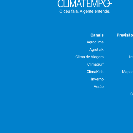
Canais
Previsã
Agroclima
Agrotalk
Clima de Viagem
In
ClimaSurf
ClimaKids
Mapas
Inverno
Verão
C