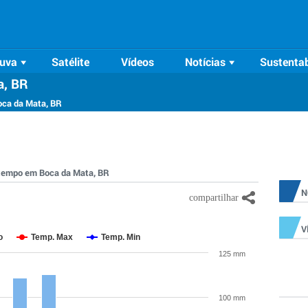
uva
Satélite
Vídeos
Notícias
Sustentab
a, BR
oca da Mata, BR
o tempo em Boca da Mata, BR
N
V
o
Temp. Max
Temp. Min
125 mm
100 mm