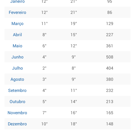
Janeiro
12°
21°
95
Fevereiro
12°
21°
86
Março
11°
19°
129
Abril
8°
15°
227
Maio
6°
12°
361
Junho
4°
9°
508
Julho
2°
8°
404
Agosto
3°
9°
380
Setembro
4°
11°
232
Outubro
5°
14°
213
Novembro
7°
16°
165
Dezembro
10°
18°
148