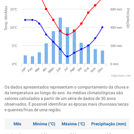
Temp. Min/Max
15°C
600 mm
Precipitação
10°C
400 mm
5°C
200 mm
0°C
0 mm
Jan
Abr
Jul
Out
Mar
Jun
Set
Dez
Fev
Maio
Ago
Nov
Highcharts.com
Os dados apresentados representam o comportamento da chuva e
da temperatura ao longo do ano. As médias climatológicas são
valores calculados a partir de um série de dados de 30 anos
observados. É possível identificar as épocas mais chuvosas/secas
e quentes/frias de uma região.
Mês
Minima (°C)
Máxima (°C)
Precipitação (mm)