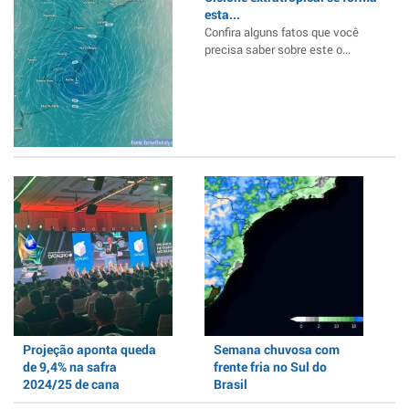
esta...
Confira alguns fatos que você
precisa saber sobre este o...
Projeção aponta queda
Semana chuvosa com
de 9,4% na safra
frente fria no Sul do
2024/25 de cana
Brasil