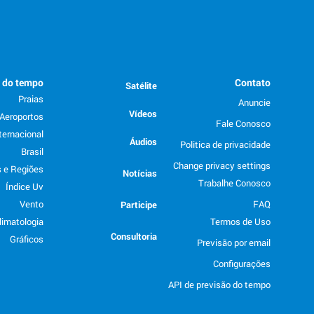
o do tempo
Contato
Satélite
Praias
Anuncie
Vídeos
Aeroportos
Fale Conosco
ternacional
Áudios
Politica de privacidade
Brasil
Change privacy settings
 e Regiões
Notícias
Trabalhe Conosco
Índice Uv
Vento
FAQ
Participe
limatologia
Termos de Uso
Consultoria
Gráficos
Previsão por email
Configurações
API de previsão do tempo