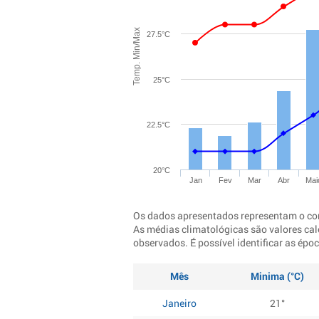
Temp. Min/Max
27.5°C
25°C
22.5°C
20°C
Jan
Fev
Mar
Abr
Mai
Os dados apresentados representam o co
As médias climatológicas são valores cal
observados. É possível identificar as ép
Mês
Minima (°C)
Janeiro
21°