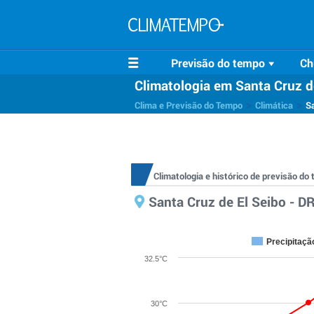
Previsão do tempo
Ch
Climatologia em Santa Cruz d
>
>
Clima e Previsão do Tempo
Climática
Sa
Climatologia e histórico de previsão do
Santa Cruz de El Seibo - D
Precipitaçã
32.5°C
30°C