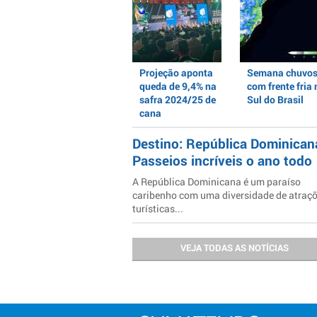
Projeção aponta
Semana chuvo
queda de 9,4% na
com frente fria 
safra 2024/25 de
Sul do Brasil
cana
Destino: República Dominican
Passeios incríveis o ano todo
A República Dominicana é um paraíso
caribenho com uma diversidade de atraç
turísticas...
VEJA TODAS AS NOTÍCIAS