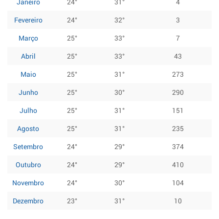
Janeiro
24°
31°
4
Fevereiro
24°
32°
3
Março
25°
33°
7
Abril
25°
33°
43
Maio
25°
31°
273
Junho
25°
30°
290
Julho
25°
31°
151
Agosto
25°
31°
235
Setembro
24°
29°
374
Outubro
24°
29°
410
Novembro
24°
30°
104
Dezembro
23°
31°
10