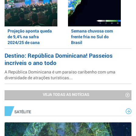
Projeção aponta queda
Semana chuvosa com
de 9,4% na safra
frente fria no Sul do
2024/25 de cana
Brasil
Destino: República Dominicana! Passeios
incríveis o ano todo
A República Dominicana é um paraíso caribenho com uma
diversidade de atrações turísticas...
VEJA TODAS AS NOTÍCIAS
SATÉLITE