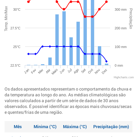
Temp. Min/Max
30°C
300 mm
Precipitação
27.5°C
200 mm
25°C
100 mm
22.5°C
0 mm
Jan
Abr
Jul
Out
Mar
Jun
Set
Dez
Fev
Maio
Ago
Nov
Highcharts.com
Os dados apresentados representam o comportamento da chuva e
da temperatura ao longo do ano. As médias climatológicas são
valores calculados a partir de um série de dados de 30 anos
observados. É possível identificar as épocas mais chuvosas/secas
e quentes/frias de uma região.
Mês
Minima (°C)
Máxima (°C)
Precipitação (mm)