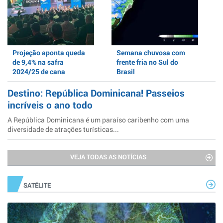
Projeção aponta queda
Semana chuvosa com
de 9,4% na safra
frente fria no Sul do
2024/25 de cana
Brasil
Destino: República Dominicana! Passeios
incríveis o ano todo
A República Dominicana é um paraíso caribenho com uma
diversidade de atrações turísticas...
VEJA TODAS AS NOTÍCIAS
SATÉLITE