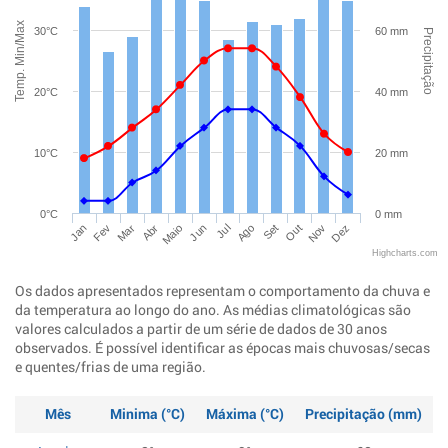
Temp. Min/Max
30°C
60 mm
Precipitação
20°C
40 mm
10°C
20 mm
0°C
0 mm
Jan
Abr
Jul
Out
Mar
Jun
Set
Dez
Fev
Maio
Ago
Nov
Highcharts.com
Os dados apresentados representam o comportamento da chuva e
da temperatura ao longo do ano. As médias climatológicas são
valores calculados a partir de um série de dados de 30 anos
observados. É possível identificar as épocas mais chuvosas/secas
e quentes/frias de uma região.
Mês
Minima (°C)
Máxima (°C)
Precipitação (mm)