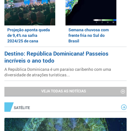
Projeção aponta queda
Semana chuvosa com
de 9,4% na safra
frente fria no Sul do
2024/25 de cana
Brasil
Destino: República Dominicana! Passeios
incríveis o ano todo
A República Dominicana é um paraíso caribenho com uma
diversidade de atrações turísticas...
VEJA TODAS AS NOTÍCIAS
SATÉLITE