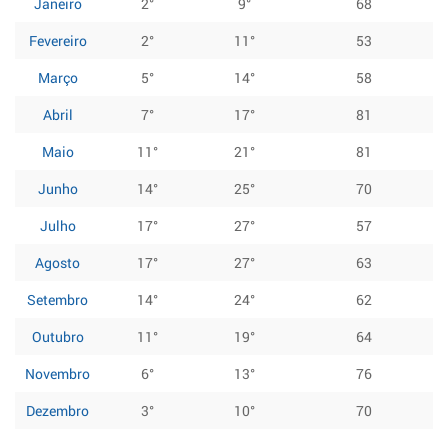
Janeiro
2°
9°
68
Fevereiro
2°
11°
53
Março
5°
14°
58
Abril
7°
17°
81
Maio
11°
21°
81
Junho
14°
25°
70
Julho
17°
27°
57
Agosto
17°
27°
63
Setembro
14°
24°
62
Outubro
11°
19°
64
Novembro
6°
13°
76
Dezembro
3°
10°
70