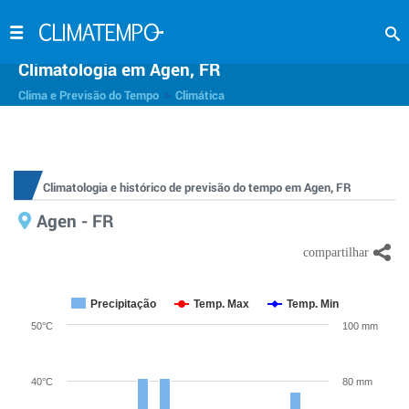
Climatologia em Agen, FR
>
Clima e Previsão do Tempo
Climática
Climatologia e histórico de previsão do tempo em Agen, FR
Agen - FR
Precipitação
Temp. Max
Temp. Min
50°C
100 mm
40°C
80 mm