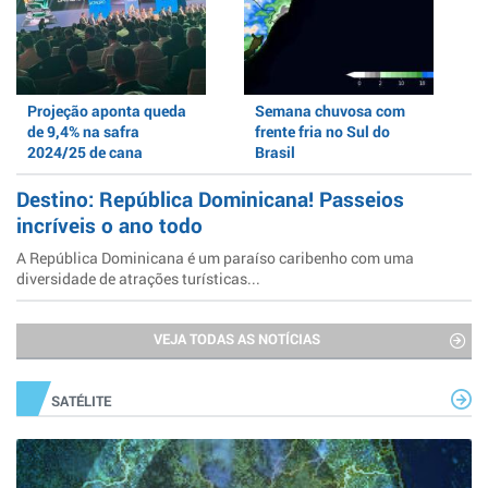
Projeção aponta queda
Semana chuvosa com
de 9,4% na safra
frente fria no Sul do
2024/25 de cana
Brasil
Destino: República Dominicana! Passeios
incríveis o ano todo
A República Dominicana é um paraíso caribenho com uma
diversidade de atrações turísticas...
VEJA TODAS AS NOTÍCIAS
SATÉLITE