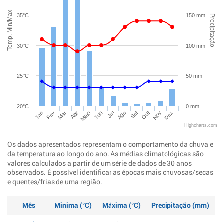
Temp. Min/Max
35°C
150 mm
Precipitação
30°C
100 mm
25°C
50 mm
20°C
0 mm
Jan
Abr
Jul
Out
Mar
Jun
Set
Dez
Fev
Maio
Ago
Nov
Highcharts.com
Os dados apresentados representam o comportamento da chuva e
da temperatura ao longo do ano. As médias climatológicas são
valores calculados a partir de um série de dados de 30 anos
observados. É possível identificar as épocas mais chuvosas/secas
e quentes/frias de uma região.
Mês
Minima (°C)
Máxima (°C)
Precipitação (mm)