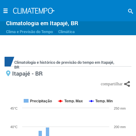
Climatologia em Itapajé, BR
>
Clima e Previsão do Tempo
Climática
Climatologia e histórico de previsão do tempo em Itapajé,
BR
Itapajé - BR
Precipitação
Temp. Max
Temp. Min
45°C
250 mm
40°C
200 mm