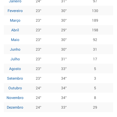
Janeiro
24°
31°
97
Fevereiro
23°
30°
130
Março
23°
30°
189
Abril
23°
29°
198
Maio
23°
30°
92
Junho
23°
30°
31
Julho
23°
31°
17
Agosto
23°
33°
5
Setembro
23°
34°
3
Outubro
24°
34°
5
Novembro
24°
34°
8
Dezembro
24°
33°
29