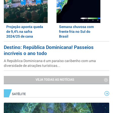
Projeção aponta queda
Semana chuvosa com
de 9,4% na safra
frente fria no Sul do
2024/25 de cana
Brasil
Destino: República Dominicana! Passeios
incríveis o ano todo
A República Dominicana é um paraíso caribenho com uma
diversidade de atrações turísticas...
VEJA TODAS AS NOTÍCIAS
SATÉLITE