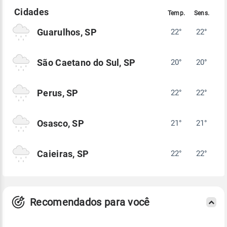
Guarulhos, SP
22°
22°
São Caetano do Sul, SP
20°
20°
Perus, SP
22°
22°
Osasco, SP
21°
21°
Caieiras, SP
22°
22°
Recomendados para você