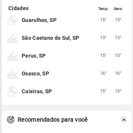
Guarulhos, SP
15°
15°
São Caetano do Sul, SP
13°
13°
Perus, SP
15°
15°
Osasco, SP
16°
16°
Caieiras, SP
15°
15°
Recomendados para você