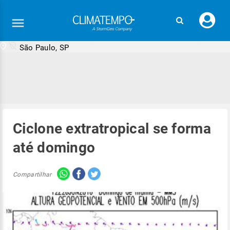
Faç
seu
logi
São Paulo, SP
Ciclone extratropical se forma
até domingo
Compartilhar