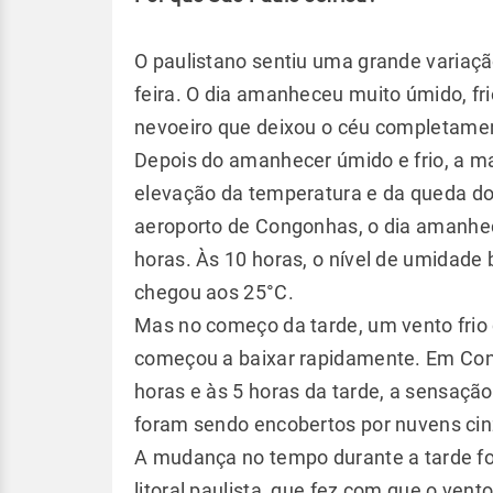
O paulistano sentiu uma grande variaç
feira. O dia amanheceu muito úmido, fr
nevoeiro que deixou o céu completame
Depois do amanhecer úmido e frio, a ma
elevação da temperatura e da queda dos
aeroporto de Congonhas, o dia amanhe
horas. Às 10 horas, o nível de umidade
chegou aos 25°C.
Mas no começo da tarde, um vento fri
começou a baixar rapidamente. Em Con
horas e às 5 horas da tarde, a sensação 
foram sendo encobertos por nuvens cinz
A mudança no tempo durante a tarde foi
litoral paulista, que fez com que o vent