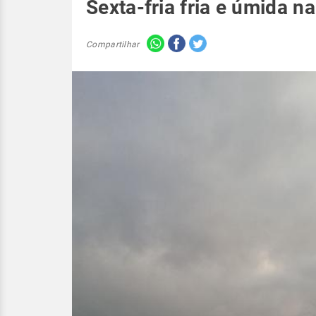
Sexta-fria fria e úmida n
Compartilhar