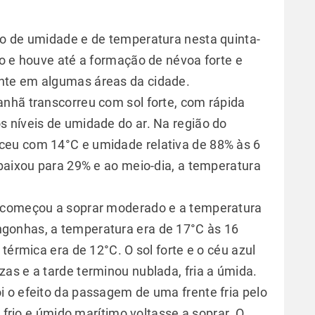
ão de umidade e de temperatura nesta quinta-
io e houve até a formação de névoa forte e
nte em algumas áreas da cidade.
nhã transcorreu com sol forte, com rápida
 níveis de umidade do ar. Na região do
ceu com 14°C e umidade relativa de 88% às 6
 baixou para 29% e ao meio-dia, a temperatura
o começou a soprar moderado e a temperatura
gonhas, a temperatura era de 17°C às 16
térmica era de 12°C. O sol forte e o céu azul
as e a tarde terminou nublada, fria a úmida.
 o efeito da passagem de uma frente fria pelo
o frio e úmido marítimo voltasse a soprar. O