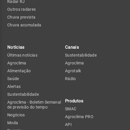
Radar RJ
Outros radares
Chuva prevista
Chuva acumulada
Notícias
Canais
Últimas notícias
Sustentabilidade
Agroclima
Agroclima
Alimentação
Agrotalk
Saúde
Rádio
Alertas
Sustentabilidade
Produtos
Agroclima - Boletim Semanal
de previsão do tempo
SMAC
Negócios
Agroclima PRO
Moda
API