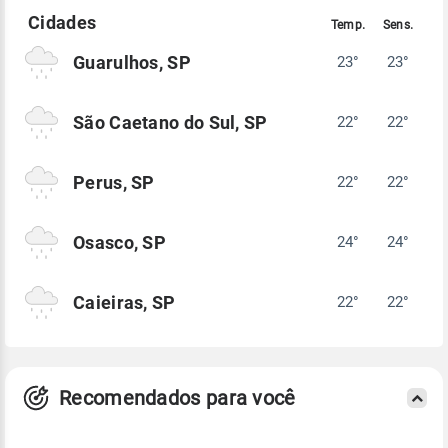
Guarulhos, SP
23°
23°
São Caetano do Sul, SP
22°
22°
Perus, SP
22°
22°
Osasco, SP
24°
24°
Caieiras, SP
22°
22°
Recomendados para você