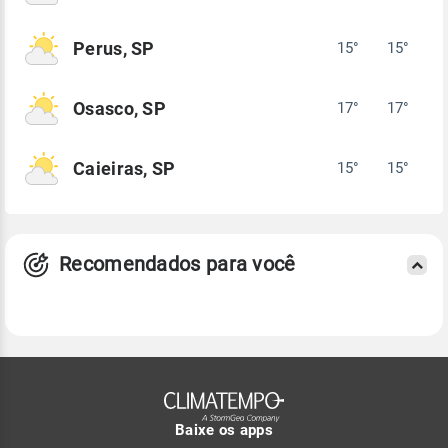
Perus, SP
15°
15°
Osasco, SP
17°
17°
Caieiras, SP
15°
15°
Recomendados para você
Baixe os apps