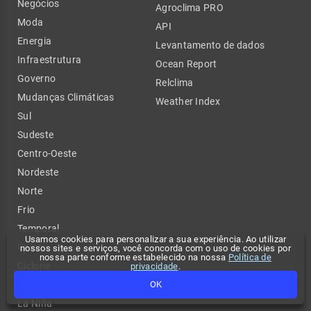
Negócios
Agroclima PRO
Moda
API
Energia
Levantamento de dados
Infraestrutura
Ocean Report
Governo
Relclima
Mudanças Climáticas
Weather Index
Sul
Sudeste
Centro-Oeste
Nordeste
Norte
Frio
Temporal
Usamos cookies para personalizar a sua experiência. Ao utilizar
Calor
nossos sites e serviços, você concorda com o uso de cookies por
nossa parte conforme estabelecido na nossa
Política de
Ciclone
privacidade
.
OK
El Niño
La Niña