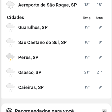
Aeroporto de São Roque, SP
18°
18°
Guarulhos, SP
19°
19°
São Caetano do Sul, SP
18°
18°
Perus, SP
19°
19°
Osasco, SP
21°
21°
Caieiras, SP
19°
19°
Recomendados para você