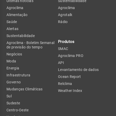
Últimas notícias
Sustentabilidade
Agroclima
Agroclima
Alimentação
Agrotalk
Saúde
Rádio
Alertas
Sustentabilidade
Produtos
Agroclima - Boletim Semanal
de previsão do tempo
SMAC
Negócios
Agroclima PRO
Moda
API
Energia
Levantamento de dados
Infraestrutura
Ocean Report
Governo
Relclima
Mudanças Climáticas
Weather Index
Sul
Sudeste
Centro-Oeste