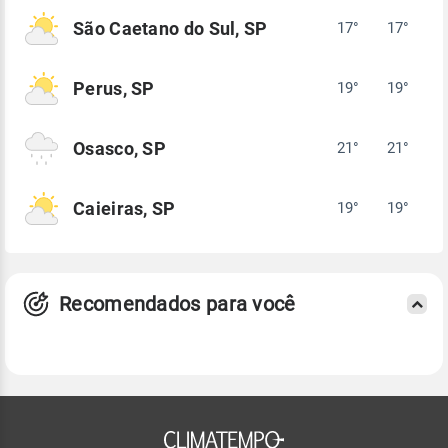
São Caetano do Sul, SP
17°
17°
Perus, SP
19°
19°
Osasco, SP
21°
21°
Caieiras, SP
19°
19°
Recomendados para você