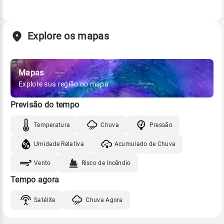
Explore os mapas
Mapas
Explore sua região no mapa
Previsão do tempo
Temperatura
Chuva
Pressão
Umidade Relativa
Acumulado de Chuva
Vento
Risco de Incêndio
Tempo agora
Satélite
Chuva Agora