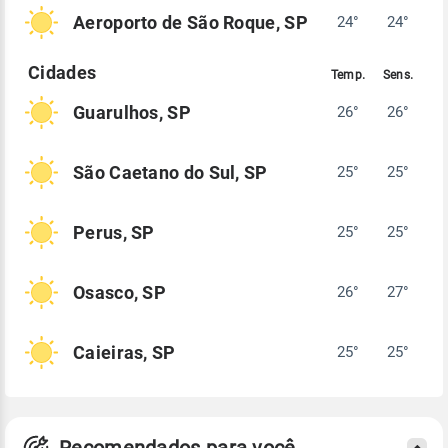
Aeroporto de São Roque, SP
24°
24°
Guarulhos, SP
26°
26°
São Caetano do Sul, SP
25°
25°
Perus, SP
25°
25°
Osasco, SP
26°
27°
Caieiras, SP
25°
25°
Recomendados para você