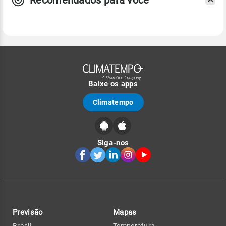
Baixe os apps
Climatempo
Siga-nos
Previsão
Mapas
Brasil
Temperatura