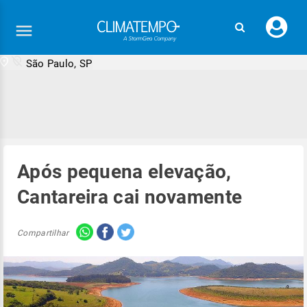
Faç
seu
logi
São Paulo, SP
Após pequena elevação,
Cantareira cai novamente
Compartilhar