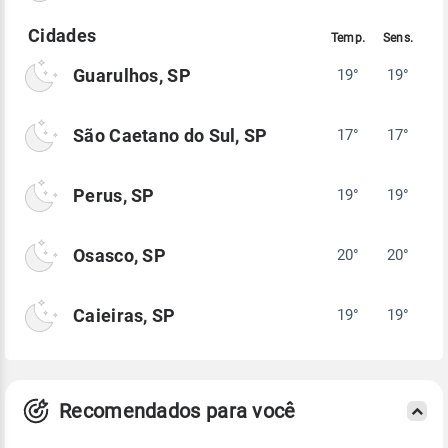
Guarulhos, SP
19°
19°
São Caetano do Sul, SP
17°
17°
Perus, SP
19°
19°
Osasco, SP
20°
20°
Caieiras, SP
19°
19°
Recomendados para você