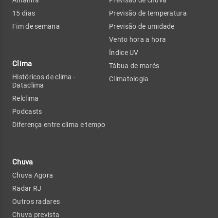
Amanhã
Previsão de chuva
15 dias
Previsão de temperatura
Fim de semana
Previsão de umidade
Vento hora a hora
Índice UV
Clima
Tábua de marés
Históricos de clima -
Climatologia
Dataclima
Relclima
Podcasts
Diferença entre clima e tempo
Chuva
Chuva Agora
Radar RJ
Outros radares
Chuva prevista