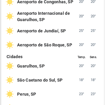
Aeroporto de Congonhas, SP
20°
20°
Aeroporto Internacional de
20°
20°
Guarulhos, SP
Aeroporto de Jundiaí, SP
25°
25°
Aeroporto de São Roque, SP
20°
20°
Guarulhos, SP
20°
20°
São Caetano do Sul, SP
18°
18°
Perus, SP
23°
23°