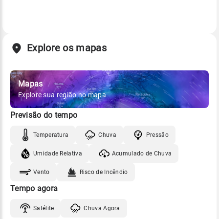
Explore os mapas
Mapas
Explore sua região no mapa
Previsão do tempo
Temperatura
Chuva
Pressão
Umidade Relativa
Acumulado de Chuva
Vento
Risco de Incêndio
Tempo agora
Satélite
Chuva Agora