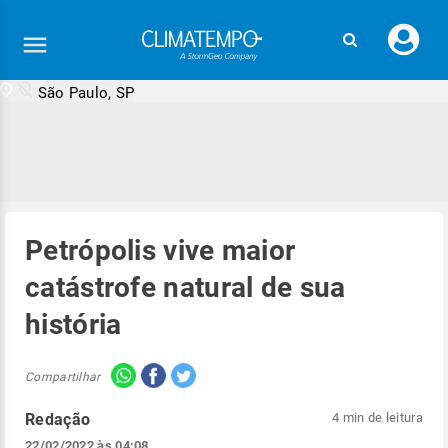
Faç
seu
logi
São Paulo, SP
Petrópolis vive maior
catástrofe natural de sua
história
Compartilhar
Redação
4 min de leitura
22/02/2022 às 04:08