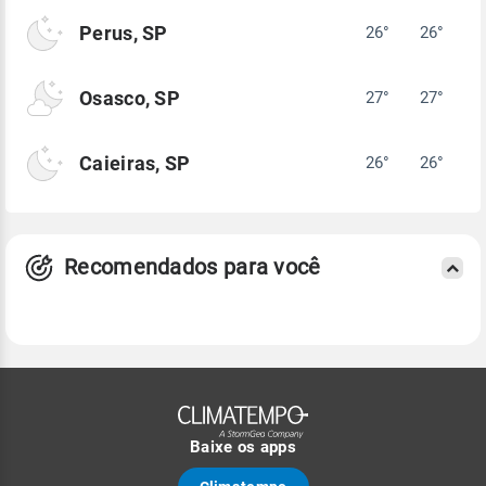
Perus, SP
26°
26°
Osasco, SP
27°
27°
Caieiras, SP
26°
26°
Recomendados para você
Baixe os apps