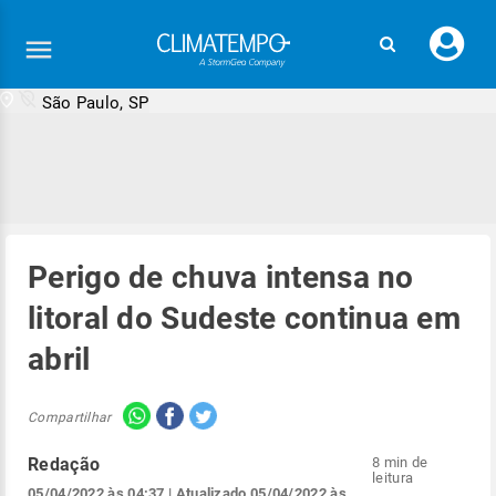
Faç
seu
logi
São Paulo, SP
Perigo de chuva intensa no
litoral do Sudeste continua em
abril
Compartilhar
Redação
8 min de
leitura
05/04/2022 às 04:37
| Atualizado
05/04/2022 às