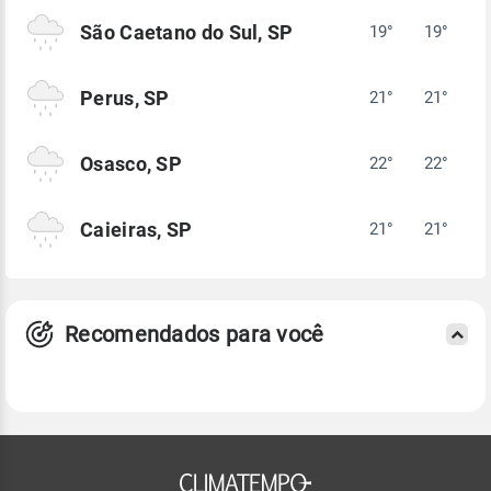
São Caetano do Sul, SP
19°
19°
Perus, SP
21°
21°
Osasco, SP
22°
22°
Caieiras, SP
21°
21°
Recomendados para você