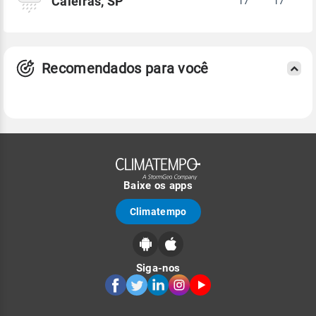
Caieiras, SP
17°
17°
Recomendados para você
Baixe os apps
Climatempo
Siga-nos