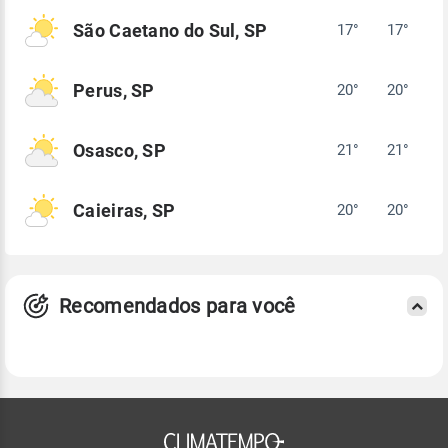
São Caetano do Sul, SP
17°
17°
Perus, SP
20°
20°
Osasco, SP
21°
21°
Caieiras, SP
20°
20°
Recomendados para você