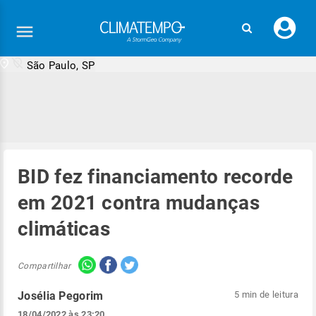
Faç
seu
logi
São Paulo, SP
BID fez financiamento recorde
em 2021 contra mudanças
climáticas
Compartilhar
Josélia Pegorim
5 min de leitura
18/04/2022 às 23:20