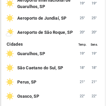
Aeroporto Internacional de
19°
19°
Guarulhos, SP
Aeroporto de Jundiaí, SP
25°
25°
Aeroporto de São Roque, SP
20°
20°
Guarulhos, SP
19°
19°
São Caetano do Sul, SP
18°
18°
Perus, SP
21°
21°
Osasco, SP
22°
22°