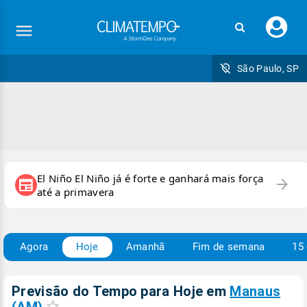
Faç
seu
logi
São Paulo, SP
El Niño El Niño já é forte e ganhará mais força
arrow_forward
newspaper
até a primavera
Agora
Hoje
Amanhã
Fim de semana
15 
Previsão do Tempo para Hoje
em
Manaus