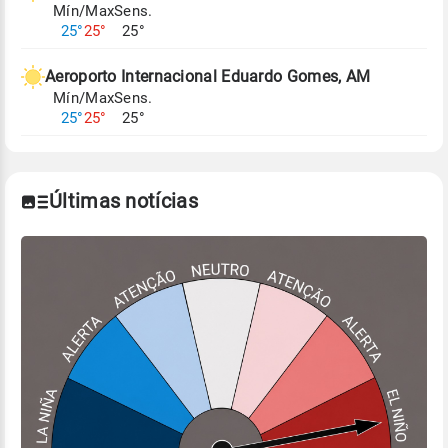
Mín/Max
Sens.
Para obter mais informações sobre os dados
25°
25°
25°
climáticos,
clique aqui.
Aeroporto Internacional Eduardo Gomes, AM
Mín/Max
Sens.
25°
25°
25°
Últimas notícias