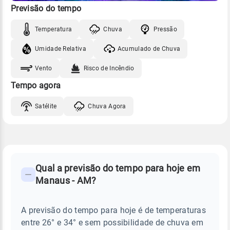
Previsão do tempo
Temperatura
Chuva
Pressão
Umidade Relativa
Acumulado de Chuva
Vento
Risco de Incêndio
Tempo agora
Satélite
Chuva Agora
FAQ
CLIMA,
PREVISÃO
Qual a previsão do tempo para hoje em
-
DO
Manaus - AM?
TEMPO
Perguntas
HOJE
E
frequentes
NOTÍCIAS
EM
A previsão do tempo para hoje é de temperaturas
sobre
MANAUS
entre 26° e 34° e sem possibilidade de chuva em
-
chuva