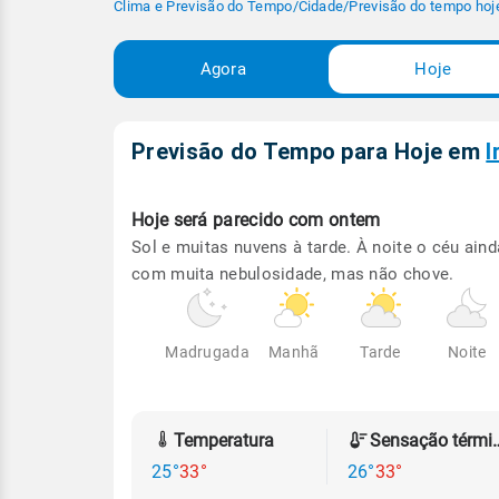
Clima e Previsão do Tempo
/
Cidade
/
Previsão do tempo hoj
Agora
Hoje
Previsão do Tempo para Hoje
em
I
Hoje será
parecido com ontem
Sol e muitas nuvens à tarde. À noite o céu aind
com muita nebulosidade, mas não chove.
Madrugada
Manhã
Tarde
Noite
Temperatura
Sensação
25°
33°
26°
33°