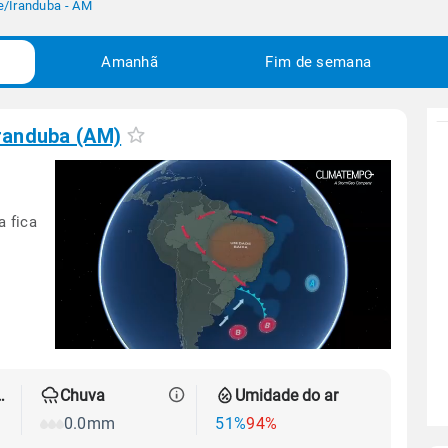
e
/
Iranduba - AM
Amanhã
Fim de semana
randuba (AM)
a fica
 térmica
Chuva
Umidade do ar
0.0mm
51%
94%