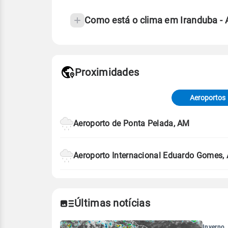
Como está o clima em Iranduba -
Fonte: 30 anos de dados de reanáli
Proximidades
Fonte: dados combinados de estaçõe
de Tempo e Estudos Climáticos (CP
Aeroportos
Para obter mais informações sobre 
Aeroporto de Ponta Pelada, AM
Aeroporto Internacional Eduardo Gomes,
Últimas notícias
Inverno