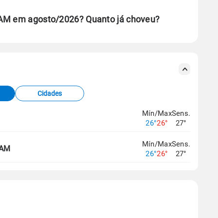
 AM em agosto/2026? Quanto já choveu?
se ERA5.
s meteorológicas e satélite do Centro de Previsão
TEC).
Cidades
os dados climáticos,
clique aqui.
Mín/Max
Sens.
26°
26°
27°
Mín/Max
Sens.
 AM
26°
26°
27°