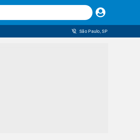
Faça
seu
login
São Paulo, SP