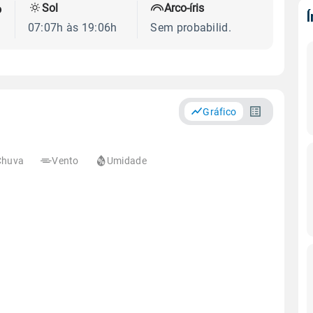
Sol
Arco-íris
o
07:07h às 19:06h
Sem probabilid.
Gráfico
Chuva
Vento
Umidade