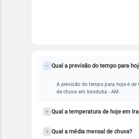
FAQ
CLIMA,
PREVISÃO
Qual a previsão do tempo para ho
-
DO
TEMPO
Perguntas
HOJE
E
frequentes
A previsão do tempo para hoje é de 
NOTÍCIAS
EM
sobre
de chuva em Iranduba - AM.
IRANDUBA
-
chuva
AM
e
Qual a temperatura de hoje em Ir
temperatura
Qual a média mensal de chuva?