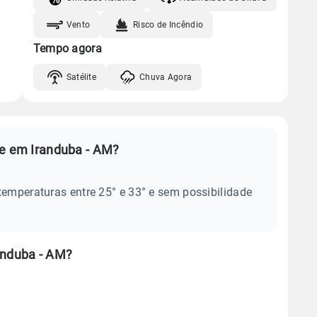
Vento
Risco de Incêndio
Tempo agora
Satélite
Chuva Agora
je em Iranduba - AM?
temperaturas entre 25° e 33° e sem possibilidade
anduba - AM?