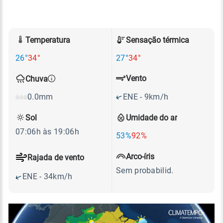
Temperatura
Sensação térmica
26°
34°
27°
34°
Vento
Chuva
ENE - 9km/h
0.0mm
Sol
Umidade do ar
07:06h às 19:06h
53%
92%
Arco-íris
Rajada de vento
Sem probabilid.
ENE - 34km/h