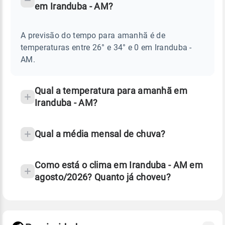
em Iranduba - AM?
TEMPO
Perguntas
AMANHÃ
E
frequentes
NOTÍCIAS
EM
A previsão do tempo para amanhã é de
sobre
IRANDUBA
temperaturas entre 26° e 34° e 0 em Iranduba -
-
chuva
AM
AM.
e
temperatura
Qual a temperatura para amanhã em
Iranduba - AM?
Qual a média mensal de chuva?
Como está o clima em Iranduba - AM em
agosto/2026? Quanto já choveu?
Fonte: 30 anos de dados de reanálise ERA5.