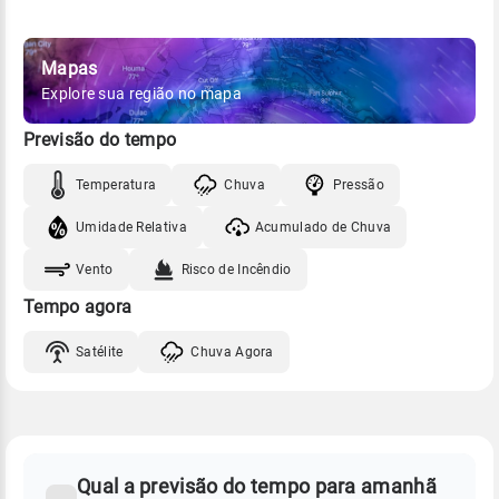
Mapas
Explore sua região no mapa
Previsão do tempo
Temperatura
Chuva
Pressão
Umidade Relativa
Acumulado de Chuva
Vento
Risco de Incêndio
Tempo agora
Satélite
Chuva Agora
FAQ
CLIMA,
PREVISÃO
Qual a previsão do tempo para amanhã
-
DO