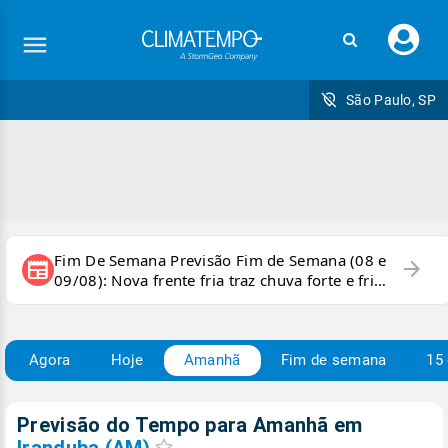
Faç
seu
logi
São Paulo, SP
Fim De Semana Previsão Fim de Semana (08 e
arrow_forward
newspaper
09/08): Nova frente fria traz chuva forte e frio
para áreas do país
Agora
Hoje
Amanhã
Fim de semana
15 
Previsão do Tempo para Amanhã
em