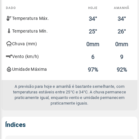
DADO
HOJE
AMANHÃ
Comparativo
34°
34°
Temperatura Máx.
entre
a
previsão
25°
26°
Temperatura Mín.
de
hoje
0mm
0mm
Chuva (mm)
e
amanhã
6
9
Vento (km/h)
97%
92%
Umidade Máxima
A previsão para hoje e amanhã é bastante semelhante, com
temperaturas estáveis entre 25°C e 34°C. A chuva permanece
praticamente igual, enquanto vento e umidade permanecem
praticamente iguais.
Índices