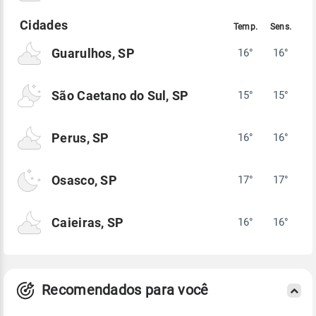
Guarulhos, SP
16°
16°
São Caetano do Sul, SP
15°
15°
Perus, SP
16°
16°
Osasco, SP
17°
17°
Caieiras, SP
16°
16°
Recomendados para você