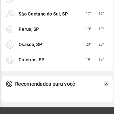
São Caetano do Sul, SP
17°
17°
Perus, SP
19°
19°
Osasco, SP
20°
20°
Caieiras, SP
19°
19°
Recomendados para você