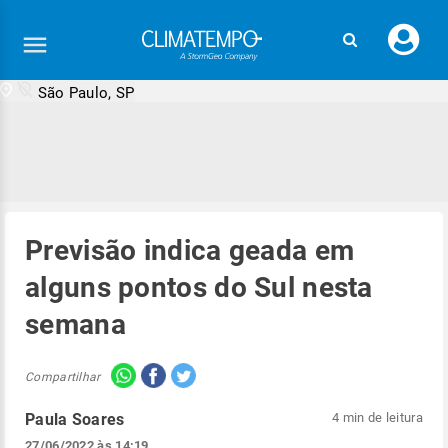
Faç
seu
logi
São Paulo, SP
Previsão indica geada em
alguns pontos do Sul nesta
semana
Compartilhar
Paula Soares
4 min de leitura
27/06/2022 às 14:19