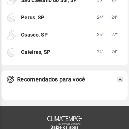
São Caetano do Sul, SP
Perus, SP
24°
24°
Osasco, SP
25°
27°
Caieiras, SP
24°
24°
Recomendados para você
Baixe os apps