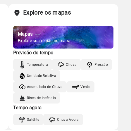
Explore os mapas
Mapas
Explore sua região no mapa
Previsão do tempo
Temperatura
Chuva
Pressão
Umidade Relativa
Acumulado de Chuva
Vento
Risco de Incêndio
Tempo agora
Satélite
Chuva Agora