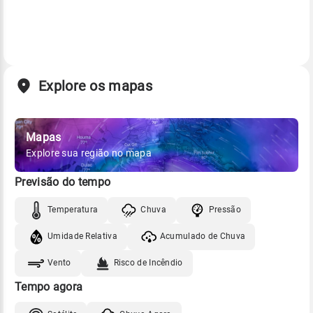
Explore os mapas
Mapas
Explore sua região no mapa
Previsão do tempo
Temperatura
Chuva
Pressão
Umidade Relativa
Acumulado de Chuva
Vento
Risco de Incêndio
Tempo agora