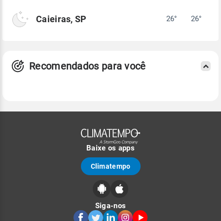
Caieiras, SP
26°
26°
Recomendados para você
Baixe os apps
Climatempo
Siga-nos