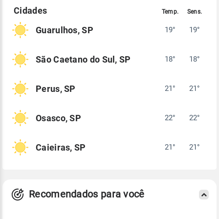
Guarulhos, SP
19°
19°
São Caetano do Sul, SP
18°
18°
Perus, SP
21°
21°
Osasco, SP
22°
22°
Caieiras, SP
21°
21°
Recomendados para você