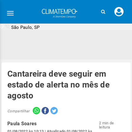
Faç
seu
logi
São Paulo, SP
Cantareira deve seguir em
estado de alerta no mês de
agosto
Compartilhar
Paula Soares
2 min de
leitura
01/08/2022 às 10:13
| Atualizado
01/08/2022 às