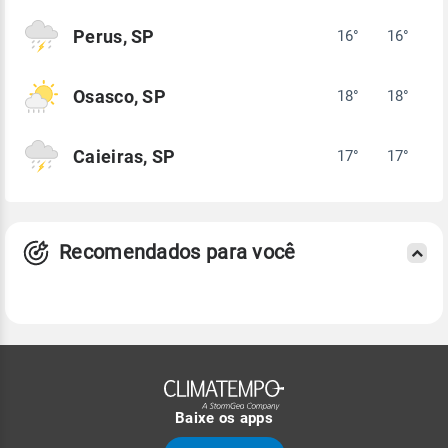
Perus, SP
16°
16°
Osasco, SP
18°
18°
Caieiras, SP
17°
17°
Recomendados para você
Baixe os apps