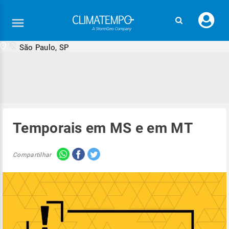
Faç
seu
logi
São Paulo, SP
Temporais em MS e em MT
Compartilhar