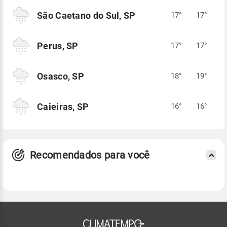
São Caetano do Sul, SP
17°
17°
Perus, SP
17°
17°
Osasco, SP
18°
19°
Caieiras, SP
16°
16°
Recomendados para você