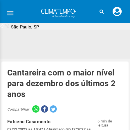
Faç
seu
logi
São Paulo, SP
Cantareira com o maior nível
para dezembro dos últimos 2
anos
Compartilhar
Fabiene Casamento
6 min de
leitura
07/12/2022 às 10:47
| Atualizado
07/12/2022 às