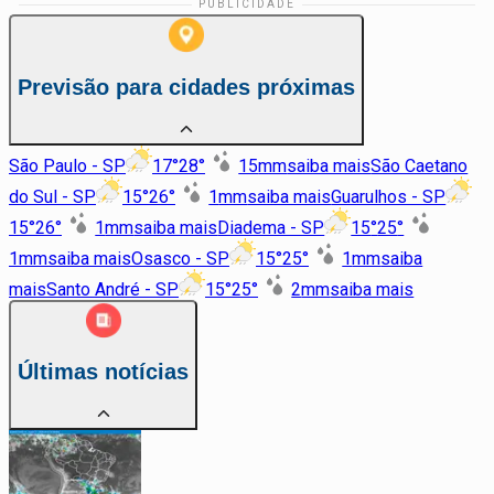
Previsão para cidades próximas
São Paulo - SP
17
°
28
°
15
mm
saiba mais
São Caetano
do Sul - SP
15
°
26
°
1
mm
saiba mais
Guarulhos - SP
15
°
26
°
1
mm
saiba mais
Diadema - SP
15
°
25
°
1
mm
saiba mais
Osasco - SP
15
°
25
°
1
mm
saiba
mais
Santo André - SP
15
°
25
°
2
mm
saiba mais
Últimas notícias