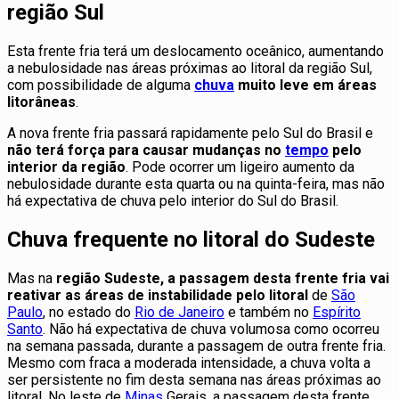
região Sul
Esta frente fria terá um deslocamento oceânico, aumentando
a nebulosidade nas áreas próximas ao litoral da região Sul,
com possibilidade de alguma
chuva
muito leve em áreas
litorâneas
.
A nova frente fria passará rapidamente pelo Sul do Brasil e
não terá força para causar mudanças no
tempo
pelo
interior da região
. Pode ocorrer um ligeiro aumento da
nebulosidade durante esta quarta ou na quinta-feira, mas não
há expectativa de chuva pelo interior do Sul do Brasil.
Chuva frequente no litoral do Sudeste
Mas na
região Sudeste, a passagem desta frente fria vai
reativar as áreas de instabilidade pelo litoral
de
São
Paulo
, no estado do
Rio de Janeiro
e também no
Espírito
Santo
. Não há expectativa de chuva volumosa como ocorreu
na semana passada, durante a passagem de outra frente fria.
Mesmo com fraca a moderada intensidade, a chuva volta a
ser persistente no fim desta semana nas áreas próximas ao
litoral. No leste de
Minas
Gerais, a passagem desta frente