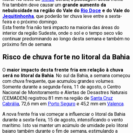
fria também deve causar um
grande aumento da
nebulosidade na região do Vale do
Rio Doce
e do Vale do
Jequitinhonha
, que poderão ter chuva leve entre a sexta-
feira e o próximo domingo.
Esta frente fria não terá impacto na maioria das áreas do
interior da região Sudeste, onde o sol e o tempo seco vão
continuar predominando ao longo desta semana e também no
próximo fim de semana.
Risco de chuva forte no litoral da Bahia
O
maior impacto desta frente fria em relação à chuva
será no litoral da Bahia
. No sul da Bahia, a semana começou
com chuva frequente, que acumulou grandes volumes.
Somente durante a segunda-feira, 11 de agosto, o Centro
Nacional de Monitoramento e Alertas de Desastres Naturais
(CEMADEN) registrou 81 mm na região de
Santa Cruz
Cabrália
, 72,6 mm em
Porto Seguro
e 45,2 mm em
Valença
.
A nova frente fria vai começar a influenciar o litoral da Bahia
durante a sexta-feira, 15 de agosto, intensificando o vento
marítimo. Isto vai manter um acúmulo de umidade pelo litoral
baiano também durante o fim de semana, estimulando a