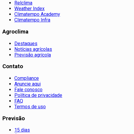
Relclima
Weather Index
Climatempo Academy
Climatempo Infra
Agroclima
Destaques
Notícias agrícolas
Previsão agrícola
Contato
Compliance
Anuncie aqui
Fale conosco
Política de privacidade
FAQ
Termos de uso
Previsão
15 dias