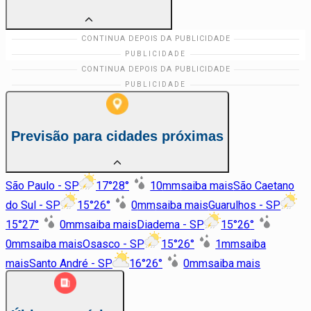
Previsão para cidades próximas
São Paulo - SP
17
°
28
°
10
mm
saiba mais
São Caetano
do Sul - SP
15
°
26
°
0
mm
saiba mais
Guarulhos - SP
15
°
27
°
0
mm
saiba mais
Diadema - SP
15
°
26
°
0
mm
saiba mais
Osasco - SP
15
°
26
°
1
mm
saiba
mais
Santo André - SP
16
°
26
°
0
mm
saiba mais